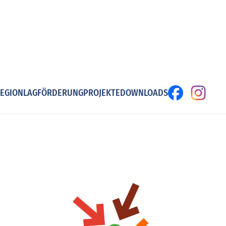
EGION
LAG
FÖRDERUNG
PROJEKTE
DOWNLOADS